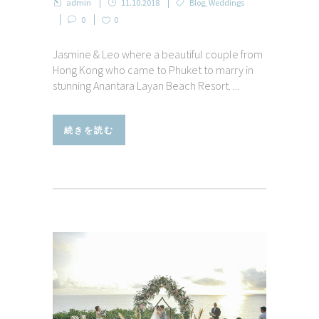
admin
11.10.2018
Blog
,
Weddings
0
0
Jasmine & Leo where a beautiful couple from
Hong Kong who came to Phuket to marry in
stunning Anantara Layan Beach Resort. ...
続きを読む