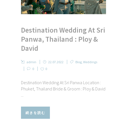
Destination Wedding At Sri
Panwa, Thailand : Ploy &
David
admin
22.07.2022
Blog
,
Weddings
0
0
Destination Wedding At Sri Panwa Location :
Phuket, Thailand Bride & Groom : Ploy & David
...
続きを読む