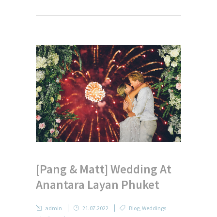
[Pang & Matt] Wedding At
Anantara Layan Phuket
admin
21.07.2022
Blog
,
Weddings