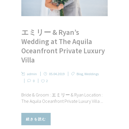
エミリー & Ryan’s
Wedding at The Aquila
Oceanfront Private Luxury
Villa
admin
05.04.2019
Blog
,
Weddings
0
2
Bride & Groom : エミリー & Ryan Location :
The Aquila Oceanfront Private Luxury Villa ...
続きを読む