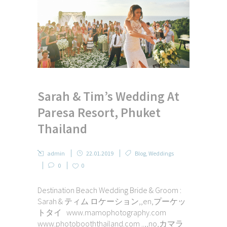
Sarah & Tim’s Wedding At
Paresa Resort, Phuket
Thailand
admin
22.01.2019
Blog
,
Weddings
0
0
Destination Beach Wedding Bride & Groom :
Sarah & ティム ロケーション,,en,プーケッ
トタイ www.mamophotography.com
www.photobooththailand.com ..,,no,カマラ