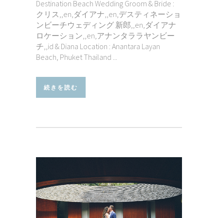
Destination Beach Wedding Groom & Bride :
クリス,,en,ダイアナ,,en,デスティネーショ
ンビーチウェディング 新郎,,en,ダイアナ
ロケーション,,en,アナンタララヤンビー
チ,,id & Diana Location : Anantara Layan
Beach, Phuket Thailand ...
続きを読む