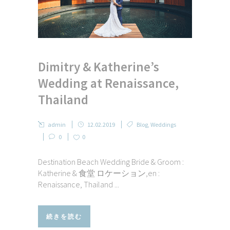
Dimitry & Katherine’s
Wedding at Renaissance,
Thailand
admin
12.02.2019
Blog
,
Weddings
0
0
Destination Beach Wedding Bride & Groom :
Katherine & 食堂 ロケーション,en :
Renaissance, Thailand ...
続きを読む