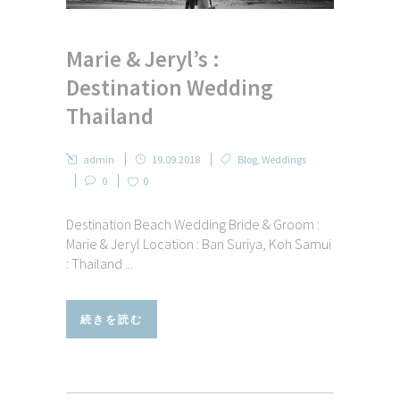
Marie & Jeryl’s :
Destination Wedding
Thailand
admin
19.09.2018
Blog
,
Weddings
0
0
Destination Beach Wedding Bride & Groom :
Marie & Jeryl Location : Ban Suriya, Koh Samui
: Thailand ...
続きを読む