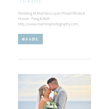
0
0
Wedding At Anantara Layan Phuket Bride &
Groom : Pang & Matt
http://www.mambophotography.com...
続きを読む