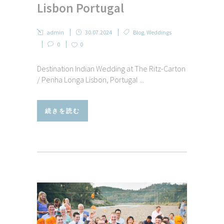
Lisbon Portugal
admin
30.07.2024
Blog
,
Weddings
0
0
Destination Indian Wedding at The Ritz-Carton
/ Penha Longa Lisbon, Portugal ...
続きを読む